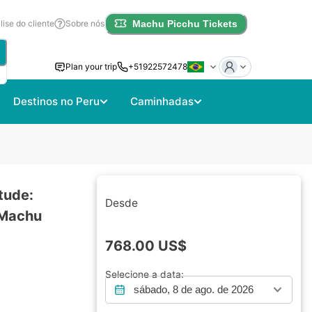
lise do cliente
Sobre nós
Machu Picchu Tickets
Plan your trip
+51922572478
Destinos no Peru
Caminhadas
itude:
Desde
 Machu
768.00
US$
Selecione a data:
sábado, 8 de ago. de 2026