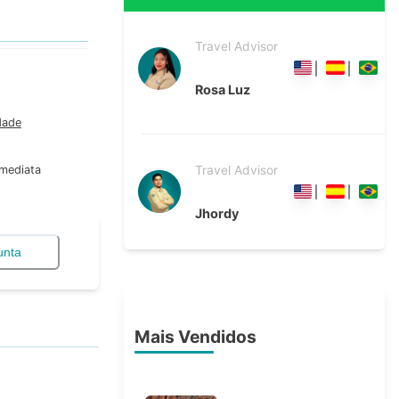
Travel Advisor
Rosa Luz
dade
Travel Advisor
Imediata
Jhordy
unta
Mais Vendidos