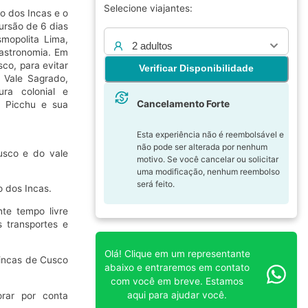
Selecione viajantes:
o dos Incas e o
rsão de 6 dias
smopolita Lima,
2 adultos
gastronomia. Em
sco, para evitar
Verificar Disponibilidade
 Vale Sagrado,
ura colonial e
Cancelamento Forte
u Picchu e sua
Esta experiência não é reembolsável e
não pode ser alterada por nenhum
usco e do vale
motivo. Se você cancelar ou solicitar
uma modificação, nenhum reembolso
será feito.
o dos Incas.
te tempo livre
s transportes e
Olá! Clique em um representante
 incas de Cusco
abaixo e entraremos em contato
com você em breve. Estamos
aqui para ajudar você.
rar por conta