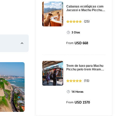
Cabanas ecológicas com
Jacussi e Machu Picchu:
passeio de 3 dias saindo
de ...
(
25
)
3 Dias
From
USD
668
Trem de luxo para Machu
Picchu pelo trem Hiram
Bingham: excursão de dia
int...
(
15
)
14 Horas
From
USD
1570