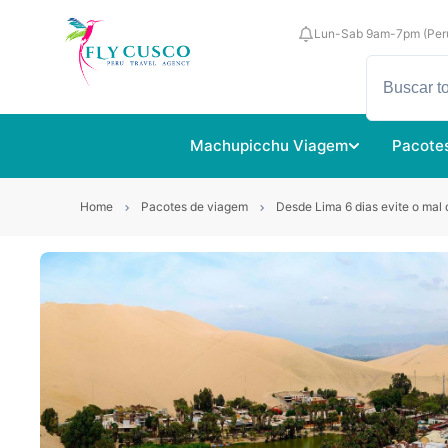
Lun-Sab 9am-7pm (Per
Machupicchu Viagem
Pacote
Home
Pacotes de viagem
Desde Lima 6 dias evite o mal