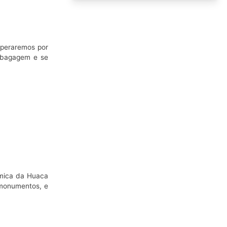
speraremos por
a bagagem e se
âmica da Huaca
s monumentos, e