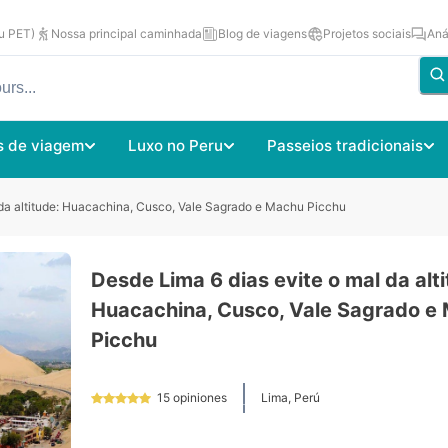
u PET)
Nossa principal caminhada
Blog de viagens
Projetos sociais
Aná
s de viagem
Luxo no Peru
Passeios tradicionais
 da altitude: Huacachina, Cusco, Vale Sagrado e Machu Picchu
Desde Lima 6 dias evite o mal da alt
Huacachina, Cusco, Vale Sagrado e
Picchu
15
opiniones
Lima, Perú