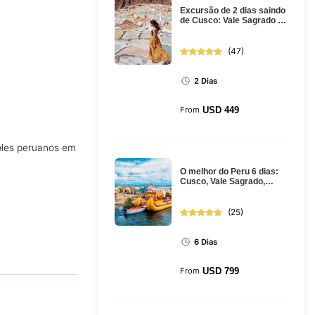
Excursão de 2 dias saindo
de Cusco: Vale Sagrado e
Machu Picchu de trem
(
47
)
2 Dias
From
USD
449
soles peruanos em
O melhor do Peru 6 dias:
Cusco, Vale Sagrado,
Machu Picchu, Puno e
Lago Tit...
(
25
)
6 Dias
From
USD
799