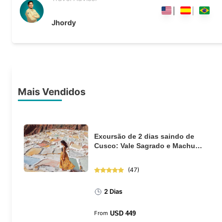
Jhordy
Mais Vendidos
Excursão de 2 dias saindo de
Cusco: Vale Sagrado e Machu
Picchu de trem
(
47
)
2 Dias
From
USD
449