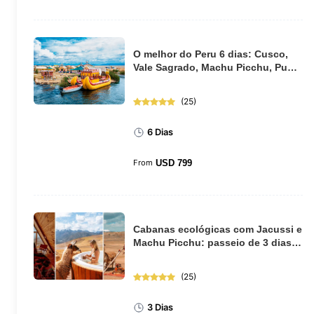
O melhor do Peru 6 dias: Cusco,
Vale Sagrado, Machu Picchu, Puno
e Lago Tit...
(
25
)
6 Dias
From
USD
799
Cabanas ecológicas com Jacussi e
Machu Picchu: passeio de 3 dias
saindo de ...
(
25
)
3 Dias