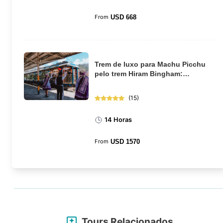
From
USD
668
Trem de luxo para Machu Picchu
pelo trem Hiram Bingham:
excursão de dia int...
(
15
)
14 Horas
From
USD
1570
Tours Relacionados