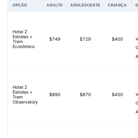
OPÇÃO
ADULTO
ADOLESCENTE
CRIANÇA
Hotel 2
Estrelas +
$
749
$
729
$
400
V
Trem
Econômico
C
Á
Hotel 2
Estrelas +
$
890
$
870
$
450
V
Trem
Observatory
C
Á