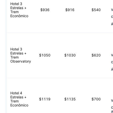
Hotel 3
Estrelas +
$
936
$
916
$
540
V
Trem
Econômico
C
Á
Hotel 3
Estrelas +
$
1050
$
1030
$
620
V
Trem
Observatory
C
Á
Hotel 4
Estrelas +
$
1119
$
1135
$
700
V
Trem
Econômico
C
A