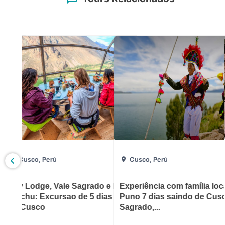
Cusco, Perú
Cusco, Perú
 8 dias :
Sky Lodge, Vale Sagrado e Machu
Experiência com família loca
icchu e
Picchu: Excursao de 5 dias saindo
Puno 7 dias saindo de Cusco
de Cusco
Sagrado,...