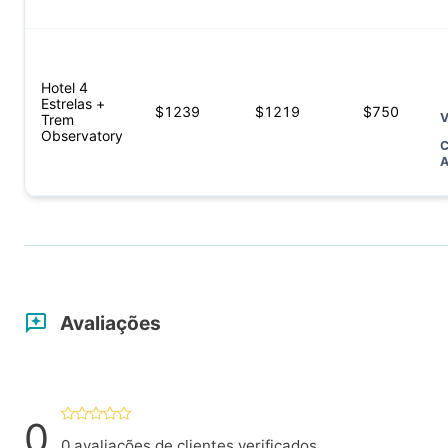
Hotel 4
Estrelas +
$
1239
$
1219
$
750
V
Trem
Observatory
C
A
Avaliações
0
0
avaliações de clientes verificados