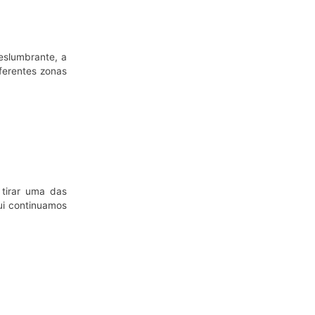
eslumbrante, a
iferentes zonas
 tirar uma das
ui continuamos