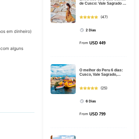
de Cusco: Vale Sagrado e
Machu Picchu de trem
(
47
)
2 Dias
nos em dinheiro)
From
USD
449
 com alguns
O melhor do Peru 6 dias:
Cusco, Vale Sagrado,
Machu Picchu, Puno e
Lago Tit...
(
25
)
6 Dias
From
USD
799