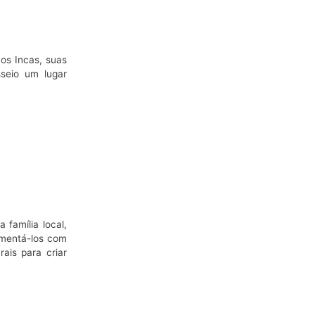
os Incas, suas
sseio um lugar
família local,
imentá-los com
ais para criar