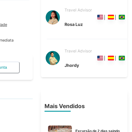
Travel Advisor
Rosa Luz
dade
Imediata
Travel Advisor
Jhordy
unta
Mais Vendidos
Excursão de 2 dias saindo