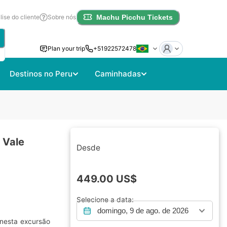
lise do cliente
Sobre nós
Machu Picchu Tickets
Plan your trip
+51922572478
Destinos no Peru
Caminhadas
 Vale
Desde
449.00
US$
Selecione a data:
domingo, 9 de ago. de 2026
nesta excursão