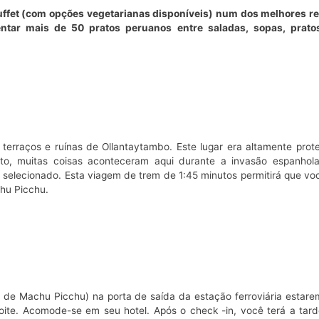
uffet (com opções vegetarianas disponíveis) num dos melhores r
tar mais de 50 pratos peruanos entre saladas, sopas, pratos
terraços e ruínas de Ollantaytambo. Este lugar era altamente prote
to, muitas coisas aconteceram aqui durante a invasão espanhola
selecionado. Esta viagem de trem de 1:45 minutos permitirá que voc
hu Picchu.
 de Machu Picchu) na porta de saída da estação ferroviária estar
oite. Acomode-se em seu hotel. Após o check -in, você terá a tarde