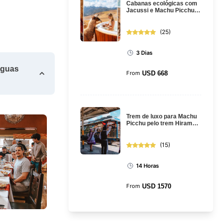
Cabanas ecológicas com
Jacussi e Machu Picchu:
passeio de 3 dias saindo
de ...
(
25
)
3 Dias
Águas
From
USD
668
Trem de luxo para Machu
Picchu pelo trem Hiram
Bingham: excursão de dia
int...
(
15
)
14 Horas
From
USD
1570