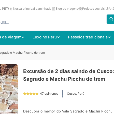
u PET)
Nossa principal caminhada
Blog de viagens
Projetos sociais
Aná
s de viagem
Luxo no Peru
Passeios tradicionais
Sagrado e Machu Picchu de trem
Excursão de 2 dias saindo de Cusco:
Sagrado e Machu Picchu de trem
47
opiniones
Cusco, Perú
Descubra o melhor do Vale Sagrado e Machu Picchu 