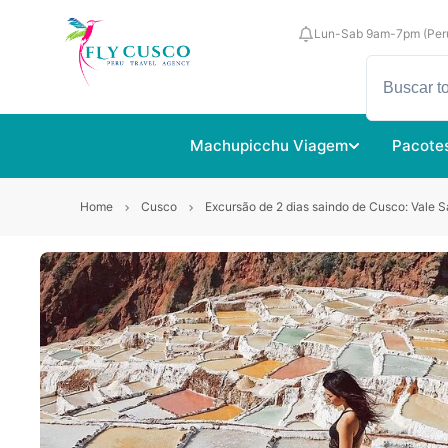
Lun-Sab 9am-7pm (Per
Machupicchu Viagem
Pacote
Home
Cusco
Excursão de 2 dias saindo de Cusco: Vale 