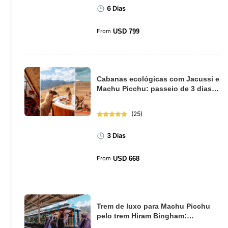
6 Dias
From
USD
799
Cabanas ecológicas com Jacussi e
Machu Picchu: passeio de 3 dias
saindo de ...
(
25
)
3 Dias
From
USD
668
Trem de luxo para Machu Picchu
pelo trem Hiram Bingham:
excursão de dia int...