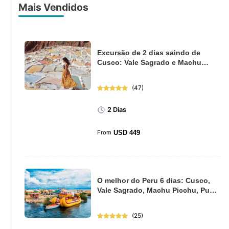
Mais Vendidos
Excursão de 2 dias saindo de
Cusco: Vale Sagrado e Machu
Picchu de trem
(
47
)
2 Dias
From
USD
449
O melhor do Peru 6 dias: Cusco,
Vale Sagrado, Machu Picchu, Puno
e Lago Tit...
(
25
)