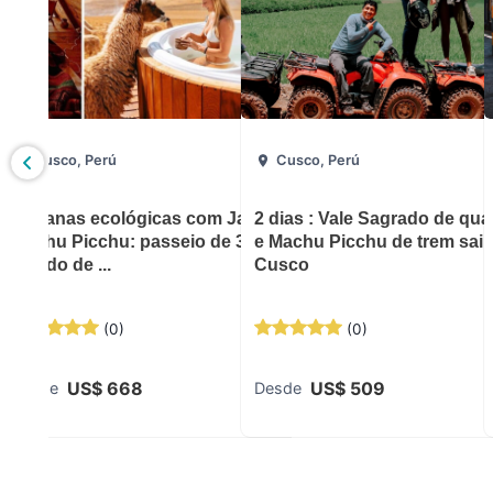
Cusco, Perú
Cusco, Perú
excursão
Cabanas ecológicas com Jacussi e
2 dias : Vale Sagrado de qua
Machu Picchu: passeio de 3 dias
e Machu Picchu de trem sai
saindo de ...
Cusco
(
0
)
(
0
)
US$
668
US$
509
Desde
Desde