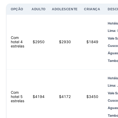
OPÇÃO
ADULTO
ADOLESCENTE
CRIANÇA
DESC
Hotéis
Lima:
Com
Vale 
hotel 4
$
2950
$
2930
$
1849
Cusco
estrelas
Águas
Tambo
Hotéis
Lima:
Com
Vale 
hotel 5
$
4194
$
4172
$
3450
Cusco
estrelas
Aguas
Tambo