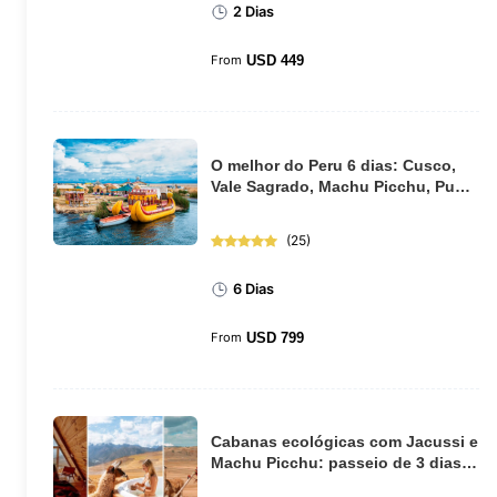
2 Dias
From
USD
449
O melhor do Peru 6 dias: Cusco,
Vale Sagrado, Machu Picchu, Puno
e Lago Tit...
(
25
)
6 Dias
From
USD
799
Cabanas ecológicas com Jacussi e
Machu Picchu: passeio de 3 dias
saindo de ...