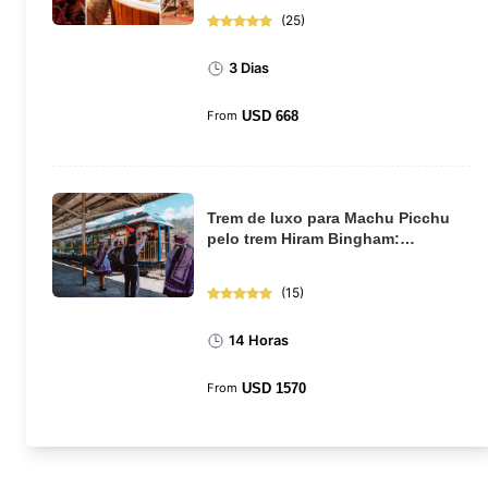
(
25
)
3 Dias
From
USD
668
Trem de luxo para Machu Picchu
pelo trem Hiram Bingham:
excursão de dia int...
(
15
)
14 Horas
From
USD
1570