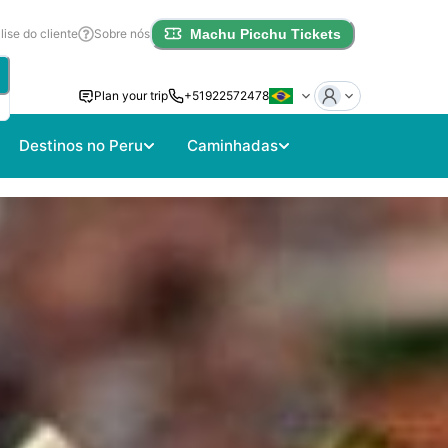
lise do cliente
Sobre nós
Machu Picchu Tickets
Plan your trip
+51922572478
Destinos no Peru
Caminhadas