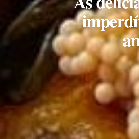
As delíci
imperdí
am