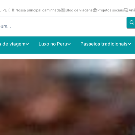
u PET)
Nossa principal caminhada
Blog de viagens
Projetos sociais
Aná
s de viagem
Luxo no Peru
Passeios tradicionais