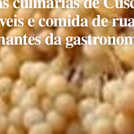
as culinárias de Cus
veis e comida de rua
antes da gastrono