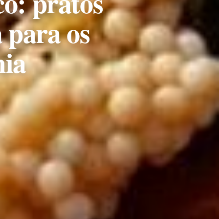
co: pratos
 para os
mia