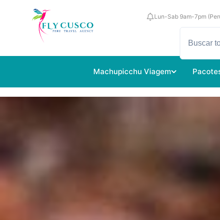
Lun-Sab 9am-7pm (Per
Machupicchu Viagem
Pacote