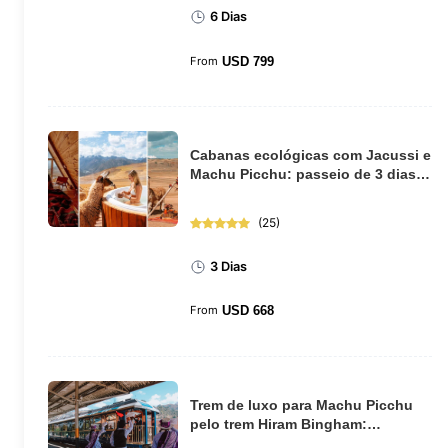
6 Dias
From
USD
799
Cabanas ecológicas com Jacussi e
Machu Picchu: passeio de 3 dias
saindo de ...
(
25
)
3 Dias
From
USD
668
Trem de luxo para Machu Picchu
pelo trem Hiram Bingham:
excursão de dia int...