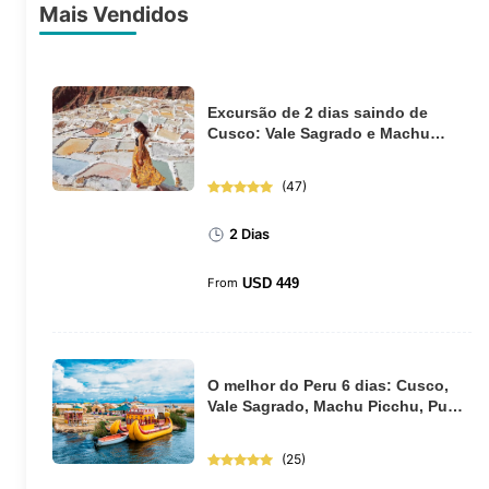
Mais Vendidos
Excursão de 2 dias saindo de
Cusco: Vale Sagrado e Machu
Picchu de trem
(
47
)
2 Dias
From
USD
449
O melhor do Peru 6 dias: Cusco,
Vale Sagrado, Machu Picchu, Puno
e Lago Tit...
(
25
)