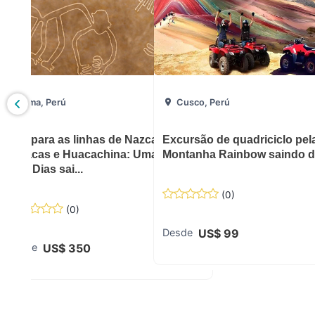
Lima, Perú
Cusco, Perú
a Machu
Voo para as linhas de Nazca,
Excursão de quadriciclo pel
Paracas e Huacachina: Uma Viagem
Montanha Rainbow saindo 
de 2 Dias sai...
(
0
)
(
0
)
US$
99
Desde
US$
350
Desde