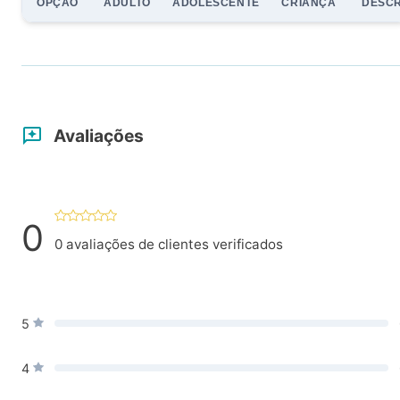
OPÇÃO
ADULTO
ADOLESCENTE
CRIANÇA
DESC
Avaliações
0
0
avaliações de clientes verificados
5
4