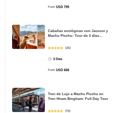
From
USD
799
Cabañas ecológicas con Jacussi y
Machu Picchu: Tour de 3 días
desde Cusco
(
25
)
3 Dias
From
USD
668
Tren de Lujo a Machu Picchu en
Tren Hiram Bingham: Full Day Tour
(
15
)