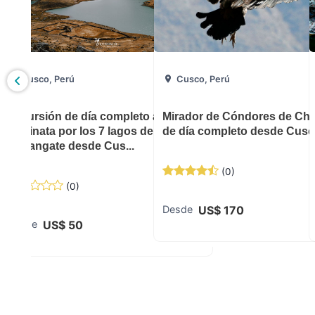
Cusco, Perú
Cusco, Perú
día en
Excursión de día completo a
Mirador de Cóndores de Cho
caminata por los 7 lagos de
de día completo desde Cus
Ausangate desde Cus...
(
0
)
(
0
)
US$
170
Desde
US$
50
Desde