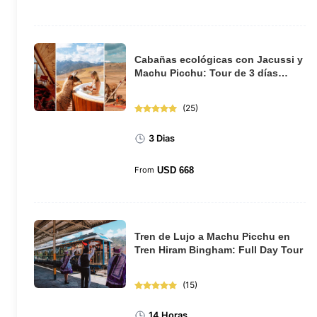
Cabañas ecológicas con Jacussi y
Machu Picchu: Tour de 3 días
desde Cusco
(
25
)
3 Dias
From
USD
668
Tren de Lujo a Machu Picchu en
Tren Hiram Bingham: Full Day Tour
(
15
)
14 Horas