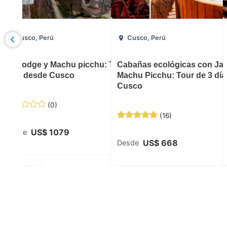
Cusco, Perú
Cusco, Perú
usco,
Skylodge y Machu picchu: Tour de 3
Cabañas ecológicas con Jac
hu, Puno
días desde Cusco
Machu Picchu: Tour de 3 dí
Cusco
(
0
)
(
16
)
US$
1079
Desde
US$
668
Desde