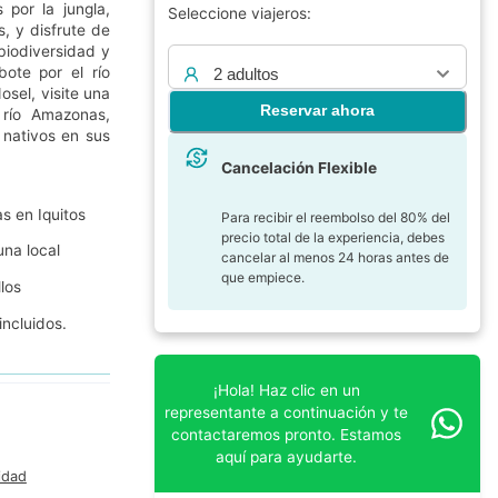
por la jungla,
Seleccione viajeros:
, y disfrute de
biodiversidad y
ote por el río
2 adultos
osel, visite una
Reservar ahora
río Amazonas,
 nativos en sus
Cancelación Flexible
s en Iquitos
Para recibir el reembolso del 80% del
precio total de la experiencia, debes
una local
cancelar al menos 24 horas antes de
que empiece.
los
incluidos.
¡Hola! Haz clic en un
representante a continuación y te
contactaremos pronto. Estamos
aquí para ayudarte.
idad