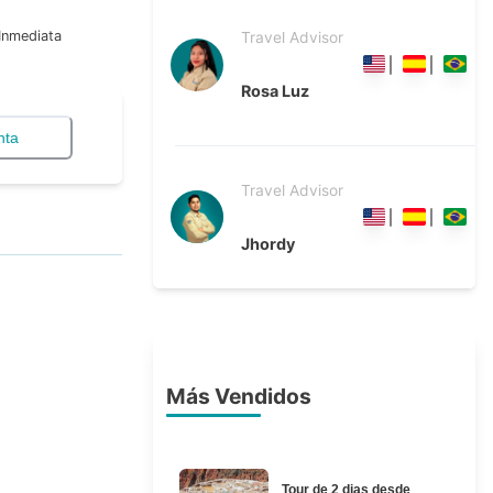
Inmediata
Travel Advisor
Rosa Luz
nta
Travel Advisor
Jhordy
Más Vendidos
Tour de 2 dias desde