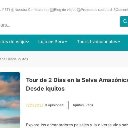
u PET)
Nuestra Caminata top
Blog de viajes
Proyectos sociales
Comenta
tes de viaje
Lujo en Peru
Tours tradicionales
ana Desde Iquitos
Tour de 2 Días en la Selva Amazóni
Desde Iquitos
0
opiniones
Iquitos, Perú
Explore los encantadores paisajes y la diversa vida sal