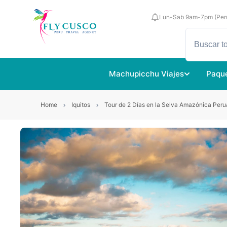
Lun-Sab 9am-7pm (Per
Machupicchu Viajes
Paque
Home
Iquitos
Tour de 2 Días en la Selva Amazónica Peru