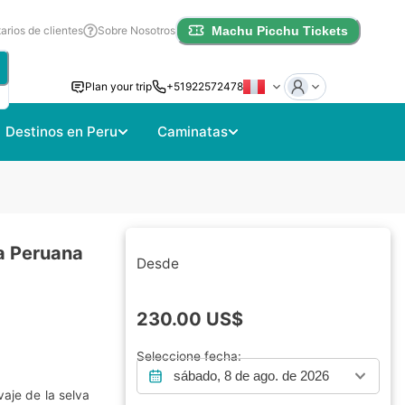
rios de clientes
Sobre Nosotros
Machu Picchu Tickets
Plan your trip
+51922572478
Destinos en Peru
Caminatas
ca Peruana
Desde
230.00
US$
Seleccione fecha:
sábado, 8 de ago. de 2026
vaje de la selva