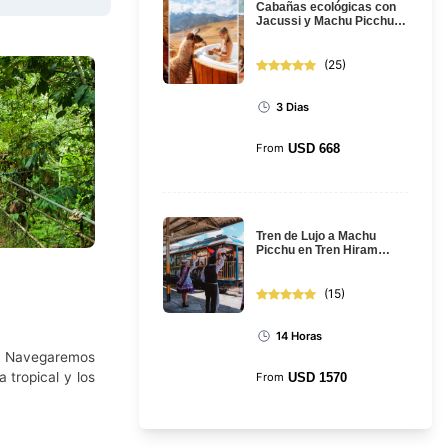
Cabañas ecológicas con
Jacussi y Machu Picchu:
Tour de 3 días desde
Cusco
(
25
)
3 Dias
From
USD
668
Tren de Lujo a Machu
Picchu en Tren Hiram
Bingham: Full Day Tour
(
15
)
14 Horas
ue. Navegaremos
 tropical y los
From
USD
1570