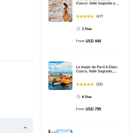
Cusco: Valle Sagrado y
Machu Picchu en tren
(
47
)
2 Dias
From
USD
449
Lo mejor de Perú 6-Dias:
Cusco, Valle Sagrado,
Machu Picchu, Puno y el
lago...
(
25
)
6 Dias
From
USD
799