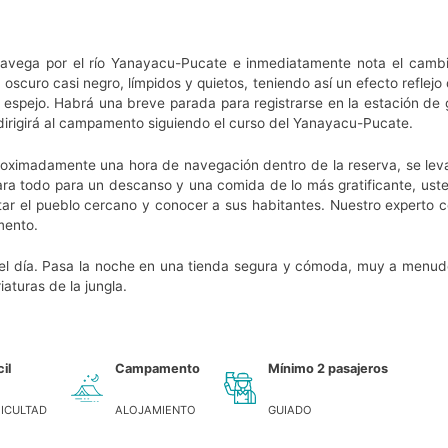
Navega por el río Yanayacu-Pucate e inmediatamente nota el cambi
 oscuro casi negro, límpidos y quietos, teniendo así un efecto reflej
n espejo. Habrá una breve parada para registrarse en la estación d
irigirá al campamento siguiendo el curso del Yanayacu-Pucate.
oximadamente una hora de navegación dentro de la reserva, se lev
repara todo para un descanso y una comida de lo más gratificante, us
sitar el pueblo cercano y conocer a sus habitantes. Nuestro experto 
mento.
del día. Pasa la noche en una tienda segura y cómoda, muy a menudo
iaturas de la jungla.
il
Campamento
Mínimo 2 pasajeros
FICULTAD
ALOJAMIENTO
GUIADO