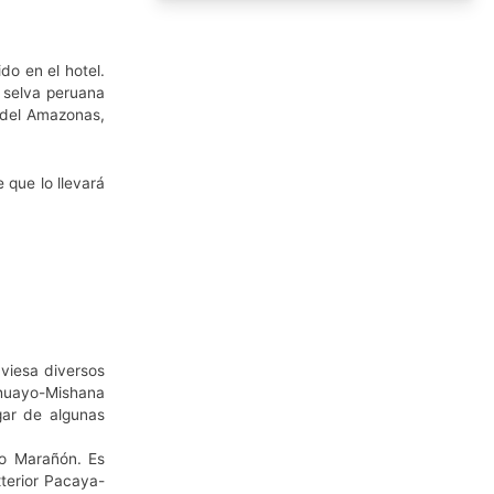
do en el hotel.
a selva peruana
 del Amazonas,
 que lo llevará
aviesa diversos
huayo-Mishana
gar de algunas
ío Marañón. Es
xterior Pacaya-