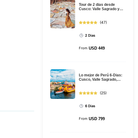
Tour de 2 dias desde
Cusco: Valle Sagrado y
Machu Picchu en tren
(
47
)
2 Dias
From
USD
449
Lo mejor de Perú 6-Dias:
Cusco, Valle Sagrado,
Machu Picchu, Puno y el
lago...
(
25
)
6 Dias
From
USD
799