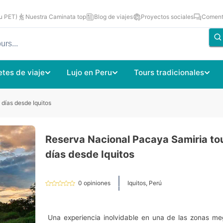
u PET)
Nuestra Caminata top
Blog de viajes
Proyectos sociales
Comenta
tes de viaje
Lujo en Peru
Tours tradicionales
días desde Iquitos
Reserva Nacional Pacaya Samiria to
días desde Iquitos
0
opiniones
Iquitos, Perú
Una experiencia inolvidable en una de las zonas m