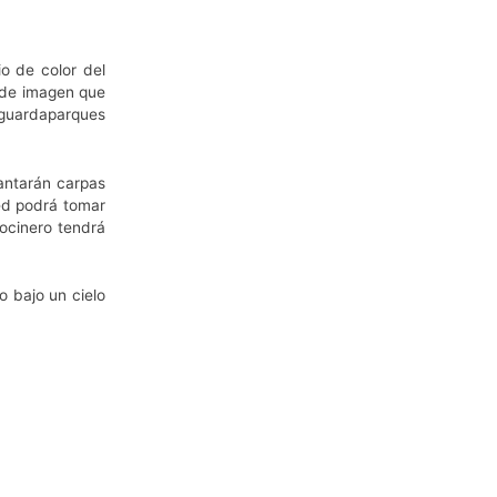
o de color del
o de imagen que
e guardaparques
antarán carpas
ted podrá tomar
cocinero tendrá
 bajo un cielo