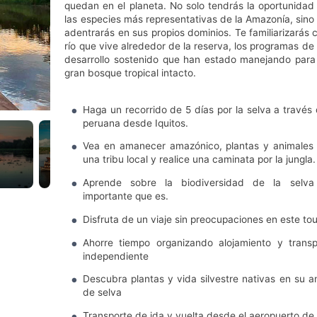
quedan en el planeta. No solo tendrás la oportunidad
las especies más representativas de la Amazonía, sino
adentrarás en sus propios dominios. Te familiarizarás 
río que vive alrededor de la reserva, los programas de
desarrollo sostenido que han estado manejando para
gran bosque tropical intacto.
Haga un recorrido de 5 días por la selva a través
peruana desde Iquitos.
Vea en amanecer amazónico, plantas y animales e
una tribu local y realice una caminata por la jungla.
Aprende sobre la biodiversidad de la selva 
importante que es.
Disfruta de un viaje sin preocupaciones en este tou
Ahorre tiempo organizando alojamiento y trans
independiente
Descubra plantas y vida silvestre nativas en su a
de selva
Transporte de ida y vuelta desde el aeropuerto de 