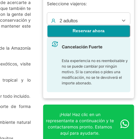
 de acercarte a
Seleccione viajeros:
 que también te
con la gente del
 conservación y
2 adultos
 mantener este
Reservar ahora
Cancelación Fuerte
 de la Amazonía
Esta experiencia no es reembolsable y
xóticos, visite
no se puede cambiar por ningún
motivo. Si la cancelas o pides una
modificación, no se te devolverá el
tropical y lo
importe abonado.
r todo incluido.
porte de forma
¡Hola! Haz clic en un
representante a continuación y te
mbiente natural
contactaremos pronto. Estamos
aquí para ayudarte.
Iquitos.