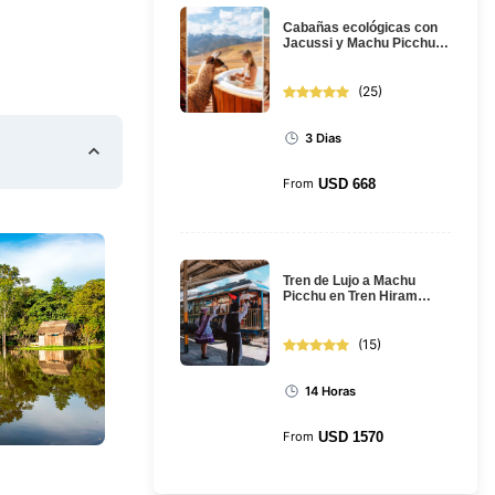
Cabañas ecológicas con
Jacussi y Machu Picchu:
Tour de 3 días desde
Cusco
(
25
)
3 Dias
From
USD
668
Tren de Lujo a Machu
Picchu en Tren Hiram
Bingham: Full Day Tour
(
15
)
14 Horas
From
USD
1570