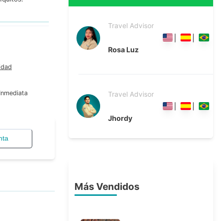
Travel Advisor
Rosa Luz
idad
Inmediata
Travel Advisor
Jhordy
nta
Más Vendidos