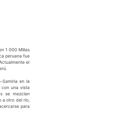
en 1 000 Millas
ica peruana fue
 Actualmente el
erú.
-Samiria en la
o con una vista
es se mezclan
a otro del río,
 acercarse para