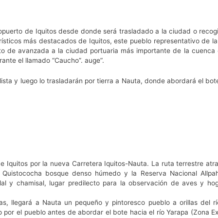
eropuerto de Iquitos desde donde será trasladado a la ciudad o recogi
ísticos más destacados de Iquitos, este pueblo representativo de l
to de avanzada a la ciudad portuaria más importante de la cuenca
ante el llamado “Caucho”. auge”.
lista y luego lo trasladarán por tierra a Nauta, donde abordará el bote
 Iquitos por la nueva Carretera Iquitos-Nauta. La ruta terrestre atr
co Quistococha bosque denso húmedo y la Reserva Nacional Allpa
al y chamisal, lugar predilecto para la observación de aves y ho
, llegará a Nauta un pequeño y pintoresco pueblo a orillas del r
 por el pueblo antes de abordar el bote hacia el río Yarapa (Zona E