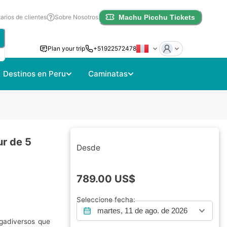
rios de clientes
Sobre Nosotros
Machu Picchu Tickets
Plan your trip
+51922572478
Destinos en Peru
Caminatas
ur de 5
Desde
789.00
US$
Seleccione fecha:
martes, 11 de ago. de 2026
egadiversos que