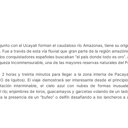
unto con el Ucayali forman el caudaloso río Amazonas, tiene su orig
 Fue a través de esta vía fluvial que gran parte de la región amazón
 los conquistadores españoles buscaban “el país donde todo es oro”.
iqueza inconmensurable, una de las mayores reservas naturales del P
2 horas y treinta minutos para llegar a la zona interna de Pacaya
O de Iquitos). El viaje demostrará ser interesante desde el principi
ación interminable, el cielo azul con nubes de formas inusual
 río; enjambres de loros, guacamayos y garcetas volando de un lado 
a la presencia de un “bufeo” o delfín desafiando a los lancheros a