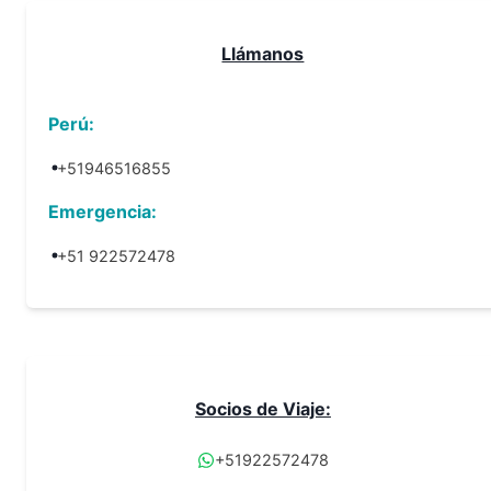
Llámanos
Perú:
+51946516855
Emergencia:
+51 922572478
Socios de Viaje:
+51922572478