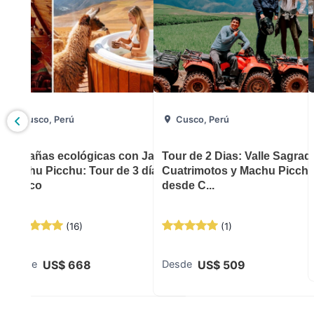
Cusco, Perú
Cusco, Perú
our de 3
Cabañas ecológicas con Jacussi y
Tour de 2 Dias: Valle Sagrad
Machu Picchu: Tour de 3 días desde
Cuatrimotos y Machu Picchu
Cusco
desde C...
(
16
)
(
1
)
US$
668
US$
509
Desde
Desde