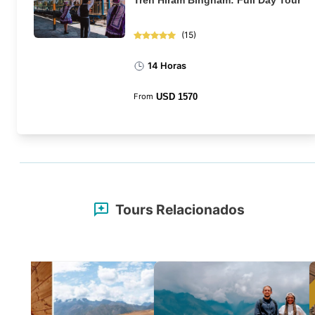
Tren Hiram Bingham: Full Day Tour
(
15
)
14 Horas
From
USD
1570
Tours Relacionados