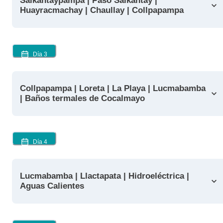
Salkantaypampa | Paso Salkantay |
Huayracmachay | Chaullay | Collpapampa
Día
3
Collpapampa | Loreta | La Playa | Lucmabamba
| Baños termales de Cocalmayo
Día
4
Lucmabamba | Llactapata | Hidroeléctrica |
Aguas Calientes