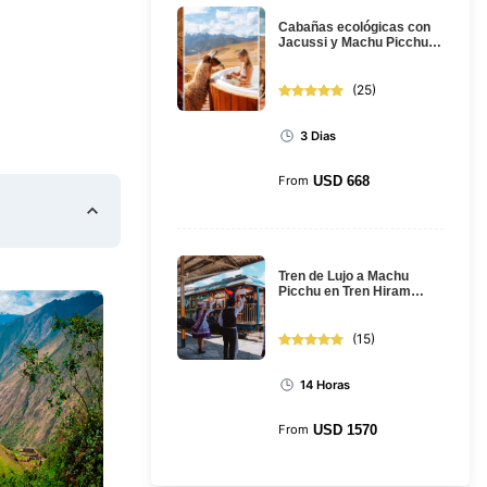
Cabañas ecológicas con
Jacussi y Machu Picchu:
Tour de 3 días desde
Cusco
(
25
)
3 Dias
From
USD
668
Tren de Lujo a Machu
Picchu en Tren Hiram
Bingham: Full Day Tour
(
15
)
14 Horas
From
USD
1570