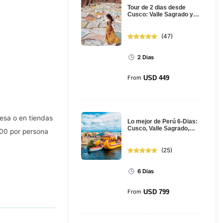
Tour de 2 dias desde
Cusco: Valle Sagrado y
Machu Picchu en tren
(
47
)
2 Dias
From
USD
449
esa o en tiendas
Lo mejor de Perú 6-Dias:
Cusco, Valle Sagrado,
.00 por persona
Machu Picchu, Puno y el
lago...
(
25
)
6 Dias
From
USD
799