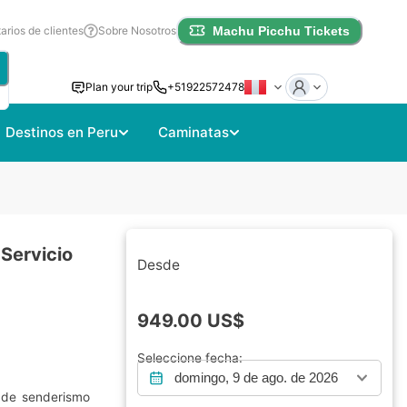
rios de clientes
Sobre Nosotros
Machu Picchu Tickets
Plan your trip
+51922572478
Destinos en Peru
Caminatas
Servicio
Desde
949.00
US$
Seleccione fecha:
domingo, 9 de ago. de 2026
 de senderismo