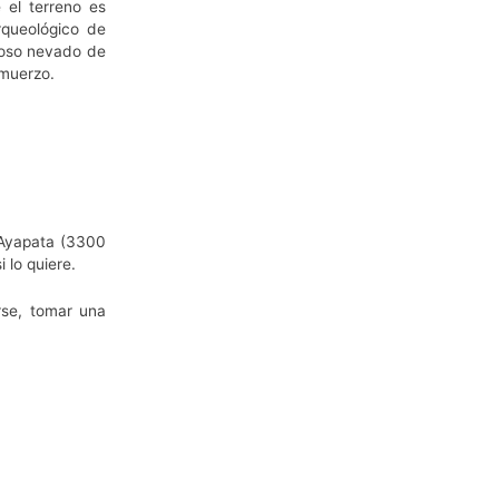
 el terreno es
rqueológico de
rmoso nevado de
lmuerzo.
 Ayapata (3300
lo quiere.
rse, tomar una