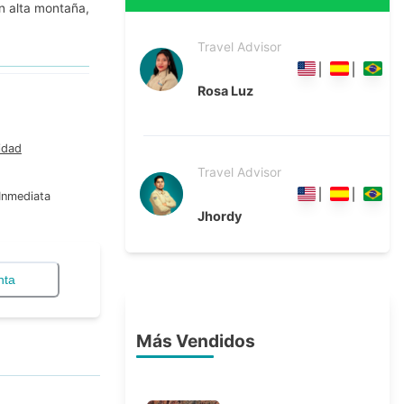
n alta montaña,
Travel Advisor
Rosa Luz
idad
Travel Advisor
Inmediata
Jhordy
nta
Más Vendidos