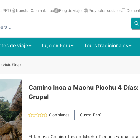
u PET)
Nuestra Caminata top
Blog de viajes
Proyectos sociales
Comenta
tes de viaje
Lujo en Peru
Tours tradicionales
rvicio Grupal
Camino Inca a Machu Picchu 4 Días: 
Grupal
0
opiniones
Cusco, Perú
El famoso Camino Inca a Machu Picchu es una ruta