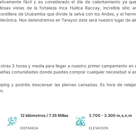
ativamente fácil y es considerado el día de calentamiento ya que
osas vistas de la fortaleza Inca Huillca Raccay, increíble sitio a
a cordillera de Urubamba que divide la selva con los Andes, y el he
Verónica. Nos detendremos en Tarayoc este será nuestro lugar de a
otras 3 horas y media para llegar a nuestro primer campamento en
ueñas comunidades donde puedes comprar cualquier necesidad si asi 
ping y podréis descansar las piernas cansadas. Es hora de relaja
m.
12 kilómetros / 7.35 Millas
2.700 - 3.300 m,s,n,m
DISTANCIA
ELEVACION