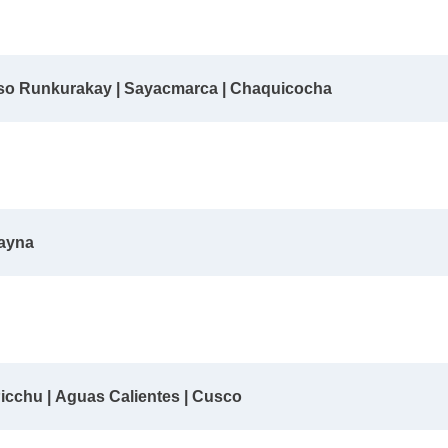
Paso Runkurakay | Sayacmarca | Chaquicocha
Wayna
Picchu | Aguas Calientes | Cusco