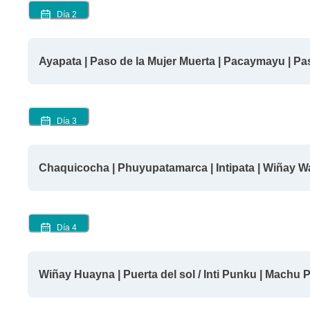
Día
2
Ayapata | Paso de la Mujer Muerta | Pacaymayu | 
Día
3
Chaquicocha | Phuyupatamarca | Intipata | Wiñay 
Día
4
Wiñay Huayna | Puerta del sol / Inti Punku | Machu 