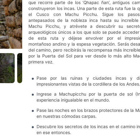
que recorre parte de los ‘Qhapac ñan’, antiguos ca
construyeron los incas. Una parte de esta ruta fue la
el Cusco con Machu Picchu. Sigue los pasos
antepasados de la nobleza inca hasta su increíble 
Machu Picchu, y atrévete a descubrir su secreto.
arqueológicos únicos a los que solo se puede acceder a
de esta ruta y déjese envolver por el impresio
montañoso andino y la espesa vegetación. Serás desaf
del camino, pero recibirás la recompensa más increíbl
por la Puerta del Sol para ver desde lo más alto M
primera vez.
Pase por las ruinas y ciudades incas y di
impresionantes vistas de la cordillera de los Andes
Ingrese a Machupicchu por la puerta de sol (In
experiencia inigualable en el mundo.
Pase las noches en los brazos protectores de la M
en nuestras cómodas carpas.
Descubre los secretos de los incas en el camino i
en ese entonces.