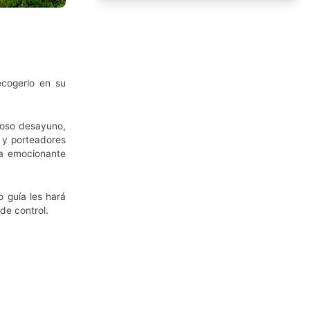
ecogerlo en su
ioso desayuno,
 y porteadores
ta emocionante
o guía les hará
de control.