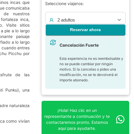
minos incas que
Seleccione viajeros:
 que comunicaba
 de nuestros
fortaleza inca,
2 adultos
 Visite sitios
Reservar ahora
 pie a lo largo
nante paisaje
iado a lo largo
Cancelación Fuerte
e cuando entres
achu Picchu por
Esta experiencia no es reembolsable y
no se puede cambiar por ningún
motivo. Si la cancelas o pides una
sfrute de las
modificación, no se te devolverá el
importe abonado.
.
ti Punku), una
adre naturaleza
¡Hola! Haz clic en un
representante a continuación y te
nca como vivían
contactaremos pronto. Estamos
aquí para ayudarte.