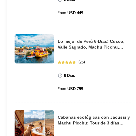
From
USD
449
Lo mejor de Perú 6-Dias: Cusco,
Valle Sagrado, Machu Picchu,
Puno y el lago...
(
25
)
6 Dias
From
USD
799
Cabañas ecológicas con Jacussi y
Machu Picchu: Tour de 3 días
desde Cusco