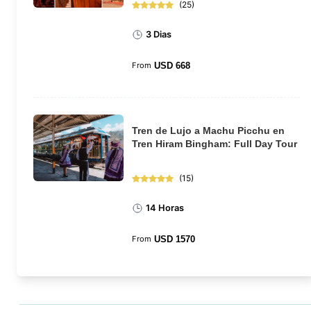
(
25
)
3 Dias
From
USD
668
Tren de Lujo a Machu Picchu en
Tren Hiram Bingham: Full Day Tour
(
15
)
14 Horas
From
USD
1570