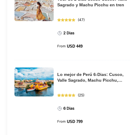
Sagrado y Machu Picchu en tren
(
47
)
2 Dias
From
USD
449
Lo mejor de Perú 6-Dias: Cusco,
Valle Sagrado, Machu Picchu,
Puno y el lago...
(
25
)
6 Dias
From
USD
799