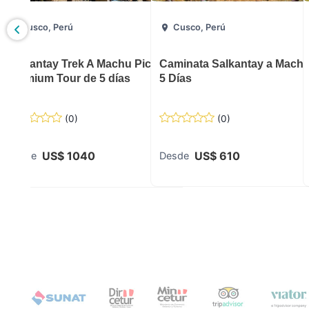
Cusco, Perú
Cusco, Perú
uy Qosqo
Salkantay Trek A Machu Picchu
Caminata Salkantay a Machu
Premium Tour de 5 días
5 Días
(
0
)
(
0
)
US$
1040
US$
610
Desde
Desde