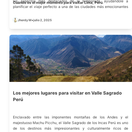
los aspectos más destacados de la temporada, ayudándole a
Cuándo es el mejor momento para visitar Lima, Perú
.
planificar el viaje perfecto a una de las ciudades más emocionantes
de América del Sur.
Jhordy M
•
julio 2, 2025
Los mejores lugares para visitar en Valle Sagrado
Perú
Enclavado entre las imponentes montañas de los Andes y el
majestuoso
Machu Picchu
, el Valle Sagrado de los Incas Perú es uno
de los destinos más impresionantes y culturalmente ricos de