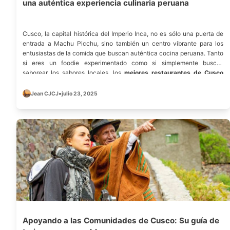
una auténtica experiencia culinaria peruana
Cusco, la capital histórica del Imperio Inca, no es sólo una puerta de
entrada a Machu Picchu, sino también un centro vibrante para los
entusiastas de la comida que buscan auténtica cocina peruana. Tanto
si eres un foodie experimentado como si simplemente buscas
saborear los sabores locales, los
mejores restaurantes de Cusco
ofrecen un viaje gastronómico inolvidable. Basándonos en
clasificaciones oficiales y reseñas de confianza, hemos elaborado
Jean CJCJ
•
julio 23, 2025
una lista de los 10 mejores restaurantes de visita obligada que
prometen calidad, ambiente y delicias culinarias únicas.
Apoyando a las Comunidades de Cusco: Su guía de