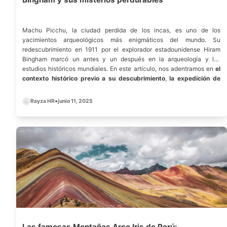
Machu Picchu, la ciudad perdida de los incas, es uno de los
yacimientos arqueológicos más enigmáticos del mundo. Su
redescubrimiento en 1911 por el explorador estadounidense Hiram
Bingham marcó un antes y un después en la arqueología y los
estudios históricos mundiales. En este artículo, nos adentramos en
el
contexto histórico previo a su descubrimiento
,
la expedición de
Bingham
,
el impacto global del descubrimiento
,
los estudios
arqueológicos posteriores
, y
los mitos que rodean a Machu Picchu
,
Rayza HR
•
junio 11, 2025
concluyendo con una invitación a explorar esta maravilla con
Fly
Cusco Travel Agency
.
Las famosas Montañas Arco Iris de Perú: