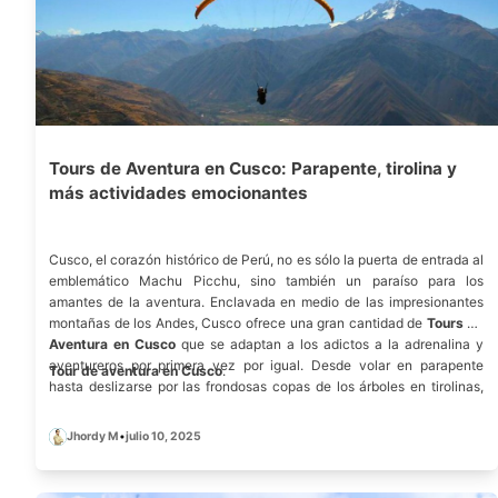
Tours de Aventura en Cusco: Parapente, tirolina y
más actividades emocionantes
Cusco, el corazón histórico de Perú, no es sólo la puerta de entrada al
emblemático Machu Picchu, sino también un paraíso para los
amantes de la aventura. Enclavada en medio de las impresionantes
montañas de los Andes, Cusco ofrece una gran cantidad de
Tours de
Aventura en Cusco
que se adaptan a los adictos a la adrenalina y
aventureros por primera vez por igual. Desde volar en parapente
Tour de aventura en Cusco
.
hasta deslizarse por las frondosas copas de los árboles en tirolinas,
esta vibrante ciudad promete experiencias inolvidables. En esta
completa guía, exploramos las principales actividades de aventura en
Jhordy M
•
julio 10, 2025
Cusco, proporcionamos consejos esenciales para los viajeros, y
destacamos por qué Cusco debe ser su próximo destino de aventura.