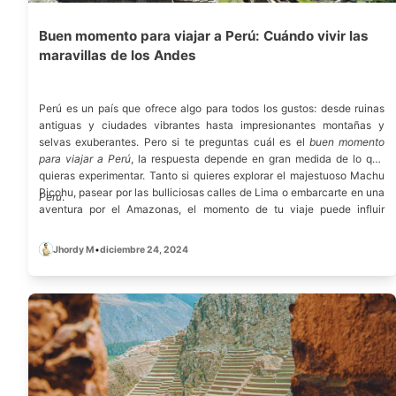
Buen momento para viajar a Perú: Cuándo vivir las
maravillas de los Andes
Perú es un país que ofrece algo para todos los gustos: desde ruinas
antiguas y ciudades vibrantes hasta impresionantes montañas y
selvas exuberantes. Pero si te preguntas cuál es el
buen momento
para viajar a Perú
, la respuesta depende en gran medida de lo que
quieras experimentar. Tanto si quieres explorar el majestuoso Machu
Picchu, pasear por las bulliciosas calles de Lima o embarcarte en una
Perú
.
aventura por el Amazonas, el momento de tu viaje puede influir
enormemente en tu experiencia.
Jhordy M
•
diciembre 24, 2024