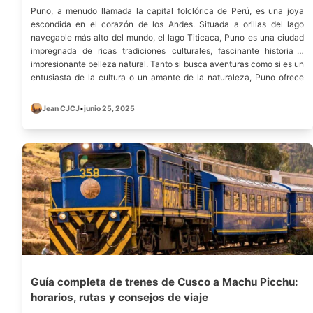
Puno, a menudo llamada la capital folclórica de Perú, es una joya
escondida en el corazón de los Andes. Situada a orillas del lago
navegable más alto del mundo, el lago Titicaca, Puno es una ciudad
impregnada de ricas tradiciones culturales, fascinante historia e
impresionante belleza natural. Tanto si busca aventuras como si es un
entusiasta de la cultura o un amante de la naturaleza, Puno ofrece
una amplia gama de actividades que harán que su visita sea
inolvidable. En esta guía, vamos a destacar las mejores cosas que
Jean CJCJ
•
junio 25, 2025
hacer en Puno, que le ofrece una mezcla perfecta de cultura, historia
y aventura.
Guía completa de trenes de Cusco a Machu Picchu:
horarios, rutas y consejos de viaje