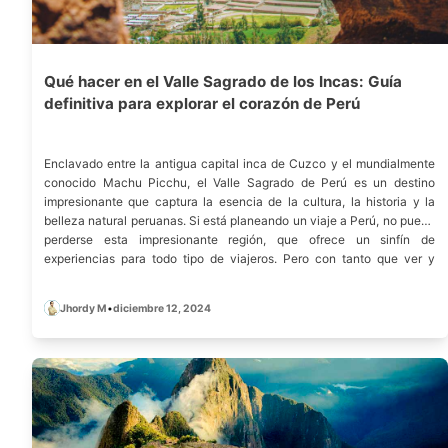
Qué hacer en el Valle Sagrado de los Incas: Guía
definitiva para explorar el corazón de Perú
Enclavado entre la antigua capital inca de Cuzco y el mundialmente
conocido Machu Picchu, el Valle Sagrado de Perú es un destino
impresionante que captura la esencia de la cultura, la historia y la
belleza natural peruanas. Si está planeando un viaje a Perú, no puede
perderse esta impresionante región, que ofrece un sinfín de
experiencias para todo tipo de viajeros. Pero con tanto que ver y
hacer, ¿en qué debería centrarse? En esta guía, le llevaremos a través
de las mejores actividades, sitios de visita obligada, y consejos
Jhordy M
•
diciembre 12, 2024
prácticos para sacar el máximo provecho de su visita al Valle Sagrado.