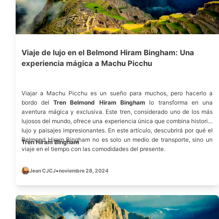
Viaje de lujo en el Belmond Hiram Bingham: Una
experiencia mágica a Machu Picchu
Viajar a Machu Picchu es un sueño para muchos, pero hacerlo a
bordo del
Tren Belmond Hiram Bingham
lo transforma en una
aventura mágica y exclusiva. Este tren, considerado uno de los más
lujosos del mundo, ofrece una experiencia única que combina historia,
lujo y paisajes impresionantes. En este artículo, descubrirá por qué el
Belmond Hiram Bingham no es solo un medio de transporte, sino un
Tren Hiram Bingham
viaje en el tiempo con las comodidades del presente.
Jean CJCJ
•
noviembre 28, 2024