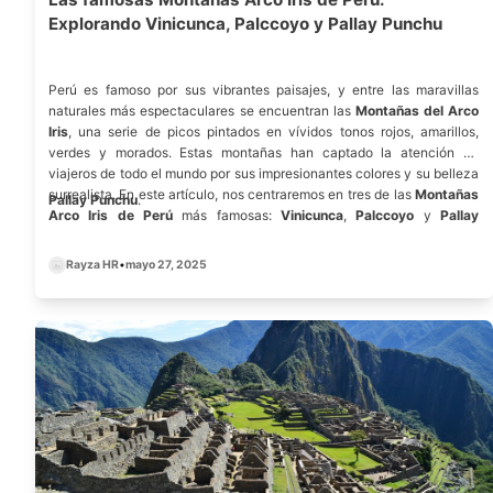
Explorando Vinicunca, Palccoyo y Pallay Punchu
Perú es famoso por sus vibrantes paisajes, y entre las maravillas
naturales más espectaculares se encuentran las
Montañas del Arco
Iris
, una serie de picos pintados en vívidos tonos rojos, amarillos,
verdes y morados. Estas montañas han captado la atención de
viajeros de todo el mundo por sus impresionantes colores y su belleza
surrealista. En este artículo, nos centraremos en tres de las
Montañas
Pallay Punchu
.
Arco Iris de Perú
más famosas:
Vinicunca
,
Palccoyo
y
Pallay
Punchu
. Estos picos ofrecen vistas impresionantes y experiencias de
senderismo únicas que deberían estar en la lista de cosas que hacer
Rayza HR
•
mayo 27, 2025
antes de morir de cada viajero.