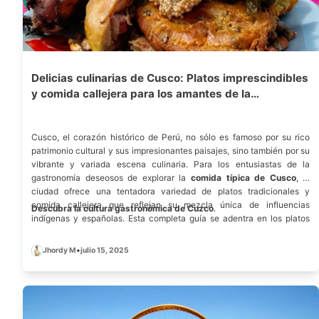
Delicias culinarias de Cusco: Platos imprescindibles
y comida callejera para los amantes de la
gastronomía
Cusco, el corazón histórico de Perú, no sólo es famoso por su rico
patrimonio cultural y sus impresionantes paisajes, sino también por su
vibrante y variada escena culinaria. Para los entusiastas de la
gastronomía deseosos de explorar la
comida típica de Cusco
, la
ciudad ofrece una tentadora variedad de platos tradicionales y
comida callejera que reflejan su mezcla única de influencias
Descubra la cultura gastronómica de Cuzco
.
indígenas y españolas. Esta completa guía se adentra en los platos
imprescindibles, la bulliciosa cultura de la comida callejera, auténticas
experiencias gastronómicas y consejos prácticos para saborear los
Jhordy M
•
julio 15, 2025
tesoros gastronómicos de Cuzco de forma segura y divertida.