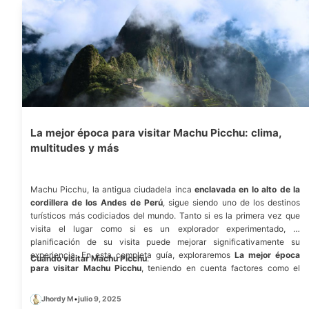
La mejor época para visitar Machu Picchu: clima,
multitudes y más
Machu Picchu, la antigua ciudadela inca
enclavada en lo alto de la
cordillera de los Andes de Perú
, sigue siendo uno de los destinos
turísticos más codiciados del mundo. Tanto si es la primera vez que
visita el lugar como si es un explorador experimentado, la
planificación de su visita puede mejorar significativamente su
experiencia. En esta completa guía, exploraremos
La mejor época
Cuándo visitar Machu Picchu
.
para visitar Machu Picchu
, teniendo en cuenta factores como el
clima, las temporadas turísticas y consejos de viaje esenciales para
ayudarle a sacar el máximo provecho de su viaje.
Jhordy M
•
julio 9, 2025