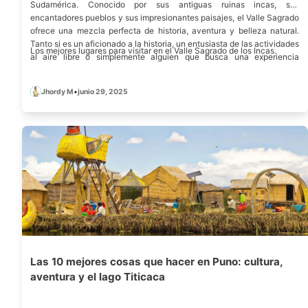
Sudamérica. Conocido por sus antiguas ruinas incas, sus
encantadores pueblos y sus impresionantes paisajes, el Valle Sagrado
ofrece una mezcla perfecta de historia, aventura y belleza natural.
Tanto si es un aficionado a la historia, un entusiasta de las actividades
Los mejores lugares para visitar en el Valle Sagrado de los Incas.
al aire libre o simplemente alguien que busca una experiencia
inolvidable, el Valle Sagrado es una visita obligada. En esta guía,
exploraremos los mejores lugares para visitar en el Valle Sagrado y
Jhordy M
•
junio 29, 2025
proporcionaremos ideas sobre cómo sacar el máximo provecho de su
viaje a esta encantadora región.
Las 10 mejores cosas que hacer en Puno: cultura,
aventura y el lago Titicaca