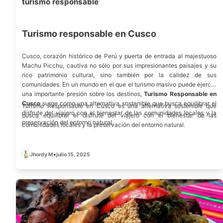
turismo responsable
Turismo responsable en Cusco
Cusco, corazón histórico de Perú y puerta de entrada al majestuoso
Machu Picchu, cautiva no sólo por sus impresionantes paisajes y su
rico patrimonio cultural, sino también por la calidez de sus
comunidades. En un mundo en el que el turismo masivo puede ejercer
una importante presión sobre los destinos,
Turismo Responsable en
Cusco
surge como una alternativa sostenible que busca equilibrar el
Turismo Responsable en Cusco es una alternativa sostenible que
disfrute del viajero con el bienestar de las comunidades locales y la
busca equilibrar el disfrute del viajero con el bienestar de las
preservación del entorno natural.
comunidades locales y la preservación del entorno natural.
Jhordy M
•
julio 15, 2025