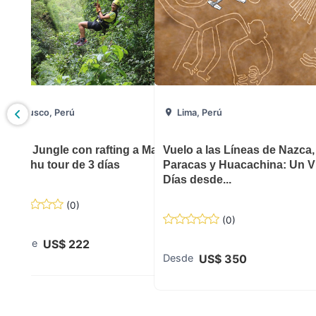
Cusco, Perú
Lima, Perú
icchu de
Inca Jungle con rafting a Machu
Vuelo a las Líneas de Nazca,
Picchu tour de 3 días
Paracas y Huacachina: Un Vi
Días desde...
(
0
)
(
0
)
US$
222
Desde
US$
350
Desde